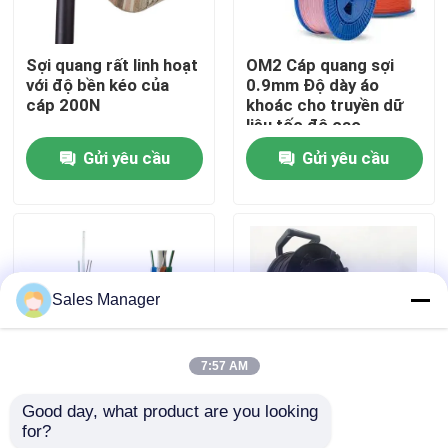
Hướng dẫn VR
Sợi quang rất linh hoạt
OM2 Cáp quang sợi
với độ bền kéo của
0.9mm Độ dày áo
cáp 200N
khoác cho truyền dữ
Về chúng tôi
liệu tốc độ cao
Gửi yêu cầu
Gửi yêu cầu
Tham quan nhà máy
Kiểm soát chất lượng
Sales Manager
Yêu cầu báo giá
7:57 AM
lắp ráp cáp quang
Good day, what product are you looking 
Thép dây sức mạnh
Đường quay cáp quang
for?
thành viên sợi quang
sợi quang 500 mét
Dây cáp quang