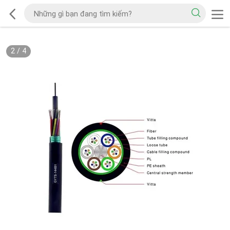
2
/
4