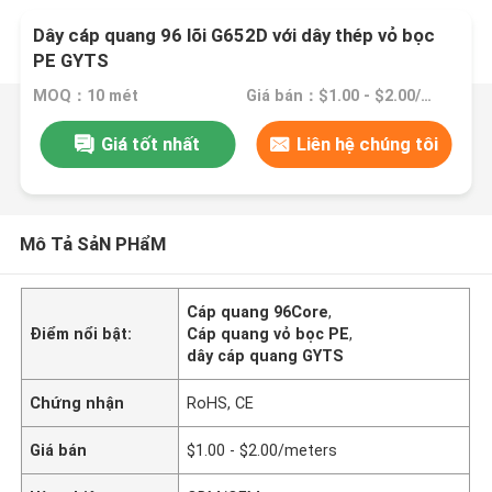
Dây cáp quang 96 lõi G652D với dây thép vỏ bọc
PE GYTS
MOQ：10 mét
Giá bán：$1.00 - $2.00/meters
Giá tốt nhất
Liên hệ chúng tôi
Mô Tả SảN PHẩM
Cáp quang 96Core
,
Điểm nổi bật:
Cáp quang vỏ bọc PE
,
dây cáp quang GYTS
Chứng nhận
RoHS, CE
Giá bán
$1.00 - $2.00/meters