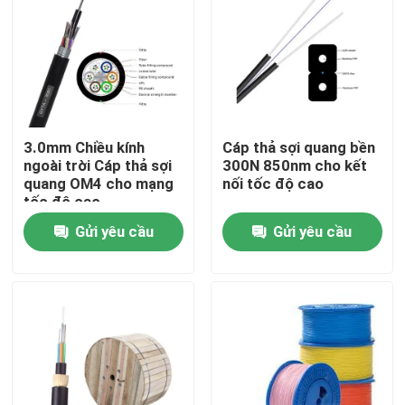
3.0mm Chiều kính
Cáp thả sợi quang bền
ngoài trời Cáp thả sợi
300N 850nm cho kết
quang OM4 cho mạng
nối tốc độ cao
tốc độ cao
Gửi yêu cầu
Gửi yêu cầu
Nhà
Sản phẩm
Video