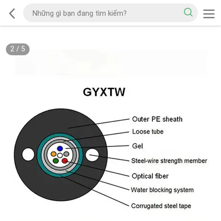
2
/
5