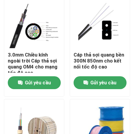
3.0mm Chiều kính
Cáp thả sợi quang bền
ngoài trời Cáp thả sợi
300N 850nm cho kết
quang OM4 cho mạng
nối tốc độ cao
tốc độ cao
Gửi yêu cầu
Gửi yêu cầu
Nhà
Sản phẩm
Video