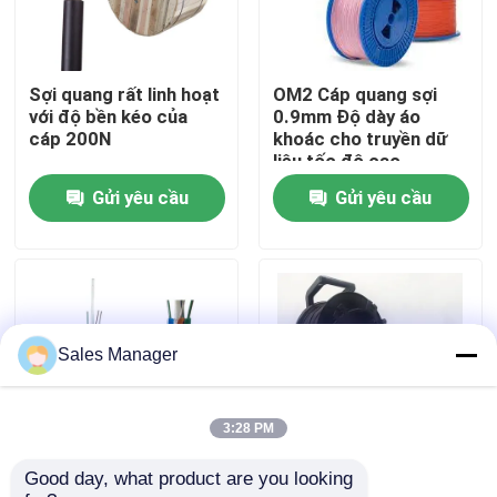
Hướng dẫn VR
Sợi quang rất linh hoạt
OM2 Cáp quang sợi
với độ bền kéo của
0.9mm Độ dày áo
Về chúng tôi
cáp 200N
khoác cho truyền dữ
liệu tốc độ cao
Gửi yêu cầu
Gửi yêu cầu
Tham quan nhà máy
Kiểm soát chất lượng
Yêu cầu báo giá
Sales Manager
lắp ráp cáp quang
3:28 PM
Good day, what product are you looking 
Thép dây sức mạnh
Đường quay cáp quang
Dây cáp quang