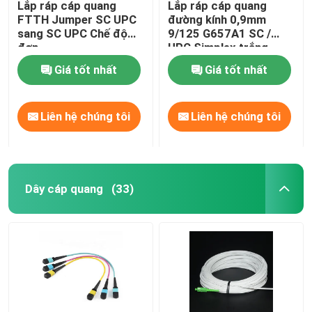
Lắp ráp cáp quang
Lắp ráp cáp quang
FTTH Jumper SC UPC
đường kính 0,9mm
Thiết bị kiểm tra sợi
sang SC UPC Chế độ
9/125 G657A1 SC /
đơn
UPC Simplex trắng
bóng
Giá tốt nhất
Giá tốt nhất
Liên hệ chúng tôi
Liên hệ chúng tôi
Dây cáp quang
(33)