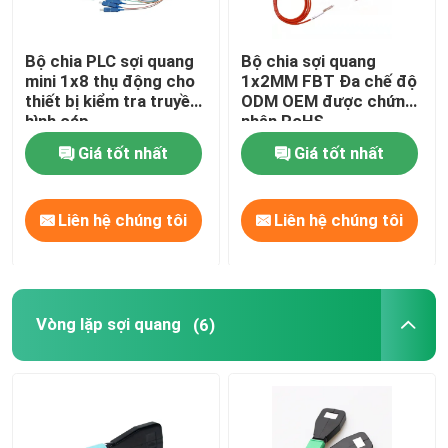
Bộ chia PLC sợi quang
Bộ chia sợi quang
mini 1x8 thụ động cho
1x2MM FBT Đa chế độ
thiết bị kiểm tra truyền
ODM OEM được chứng
hình cáp
nhận RoHS
Giá tốt nhất
Giá tốt nhất
Liên hệ chúng tôi
Liên hệ chúng tôi
Vòng lặp sợi quang
(6)