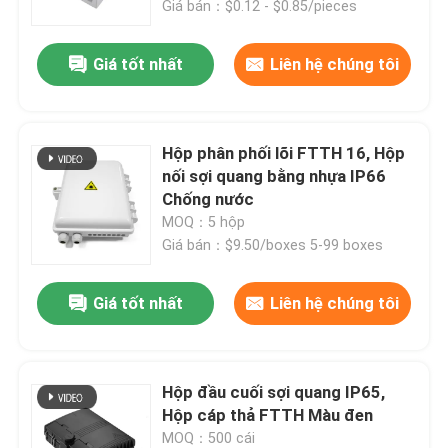
Giá bán：$0.12 - $0.85/pieces
Hướng dẫn VR
Giá tốt nhất
Liên hệ chúng tôi
Về chúng tôi
Hộp phân phối lõi FTTH 16, Hộp
nối sợi quang bằng nhựa IP66
Tham quan nhà máy
Chống nước
MOQ：5 hộp
Giá bán：$9.50/boxes 5-99 boxes
Kiểm soát chất lượng
Giá tốt nhất
Liên hệ chúng tôi
Yêu cầu báo giá
lắp ráp cáp quang
Hộp đầu cuối sợi quang IP65,
Hộp cáp thả FTTH Màu đen
Dây cáp quang
MOQ：500 cái