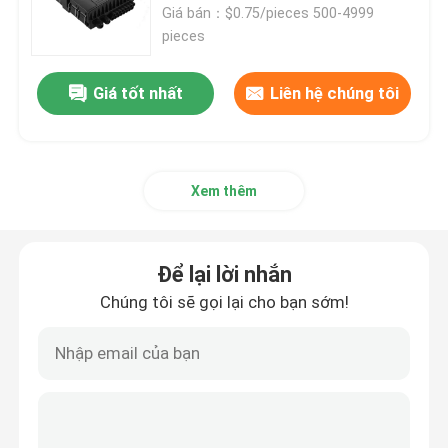
Giá bán：$0.75/pieces 500-4999
pieces
Cáp quang
Giá tốt nhất
Liên hệ chúng tôi
Bộ chia sợi quang
Vòng lặp sợi quang
Xem thêm
giải pháp FTTH
Để lại lời nhắn
Chúng tôi sẽ gọi lại cho bạn sớm!
đầu nối sợi quang
bộ chuyển đổi sợi quang
Bộ suy hao sợi quang