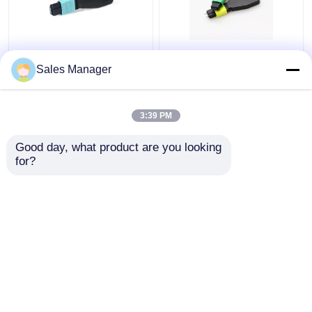
MTP MPO Sợi quang
MTP MPO sợi quang
Loopback OM3 24 Sợi
OM3 24 tùy chỉnh cho
Sales Manager
cho Trung tâm dữ liệu
các giải pháp FTTx
OEM
3:39 PM
Giá tốt nhất
Giá tốt nhất
Good day, what product are you looking 
for?
Liên hệ chúng tôi
Liên hệ chúng tôi
Xem thêm
Nhà
Về chúng tôi
Liên hệ với chúng tôi
Desktop Site
Sơ đồ trang web
Privacy Policy