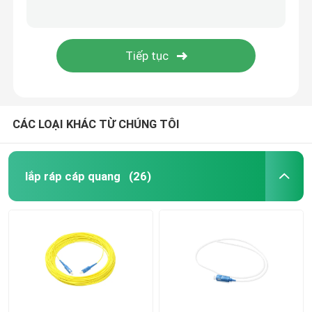
Bảng vá lỗi MPO
Hộp đầu cuối sợi quang
đóng mối nối sợi quang
CÁC LOẠI KHÁC TỪ CHÚNG TÔI
Bộ chuyển đổi phương tiện sợi quang
lắp ráp cáp quang
(26)
Ghép kênh phân chia theo bước sóng WDM
Cáp vá Ethernet
Phụ kiện cáp quang