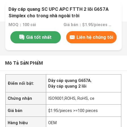
Dây cáp quang SC UPC APC FTTH 2 lõi G657A
Simplex cho trong nhà ngoài trời
MOQ：100 cái
Giá bán：$1.95/pieces >=100 pieces
Giá tốt nhất
Liên hệ chúng tôi
Mô Tả SảN PHẩM
Dây cáp quang G657A
,
Điểm nổi bật:
Dây cáp quang 2 lõi
Chứng nhận
ISO9001,ROHS, RoHS, ce
Giá bán
$1.95/pieces >=100 pieces
Hàng hiệu
OEM