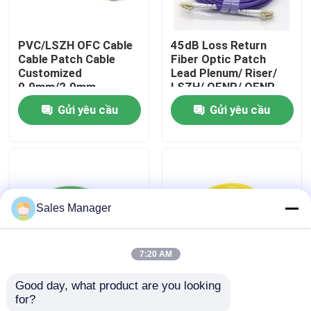
Hướng dẫn VR
PVC/LSZH OFC Cable
45dB Loss Return
Cable Patch Cable
Fiber Optic Patch
Customized
Lead Plenum/ Riser/
Về chúng tôi
0.9mm/2.0mm
LSZH/ OFNP/ OFNR
Cable
Gửi yêu cầu
Gửi yêu cầu
Tham quan nhà máy
Kiểm soát chất lượng
Sales Manager
Yêu cầu báo giá
7:20 AM
lắp ráp cáp quang
Good day, what product are you looking 
Cáp vá sợi quang tùy
Bộ đôi dây cáp quang
for?
chỉnh PVC 2.0mm
đa chế độ SM LC sang
Dây cáp quang