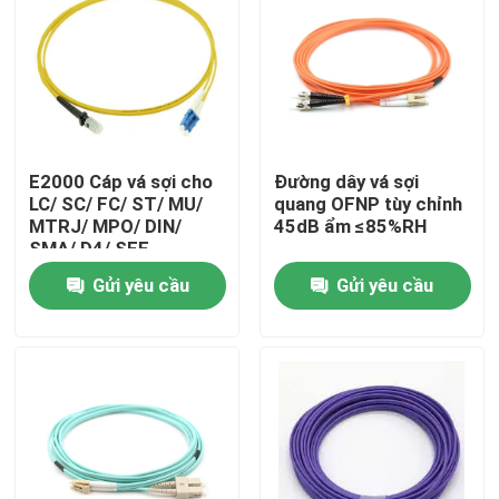
E2000 Cáp vá sợi cho
Đường dây vá sợi
LC/ SC/ FC/ ST/ MU/
quang OFNP tùy chỉnh
MTRJ/ MPO/ DIN/
45dB ẩm ≤85%RH
SMA/ D4/ SFF
Gửi yêu cầu
Gửi yêu cầu
Nhà
Sản phẩm
Video