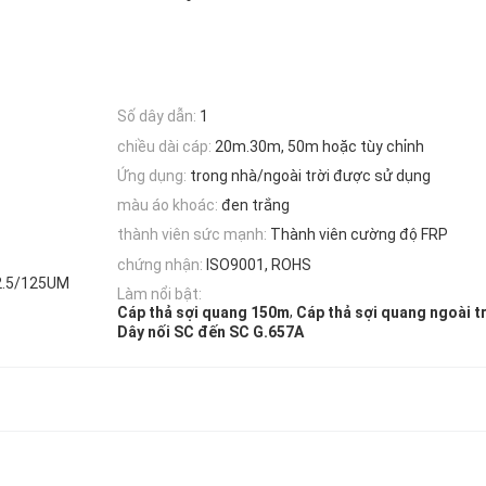
Số dây dẫn:
1
chiều dài cáp:
20m.30m, 50m hoặc tùy chỉnh
Ứng dụng:
trong nhà/ngoài trời được sử dụng
màu áo khoác:
đen trắng
thành viên sức mạnh:
Thành viên cường độ FRP
chứng nhận:
ISO9001, ROHS
2.5/125UM
Làm nổi bật:
,
Cáp thả sợi quang 150m
Cáp thả sợi quang ngoài t
Dây nối SC đến SC G.657A