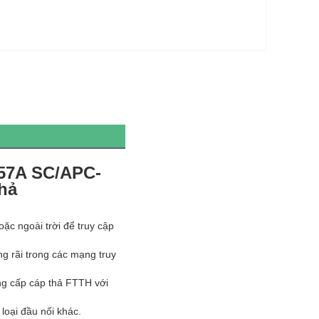
657A SC/APC-
thả
c ngoài trời để truy cập 
 rãi trong các mạng truy 
ng cấp cáp thả FTTH với 
oại đầu nối khác.