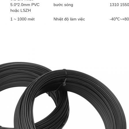
5.0*2.0mm PVC
bước sóng
1310 155
hoặc LSZH
1 ~ 1000 mét
Nhiệt độ làm việc
-40℃~+8