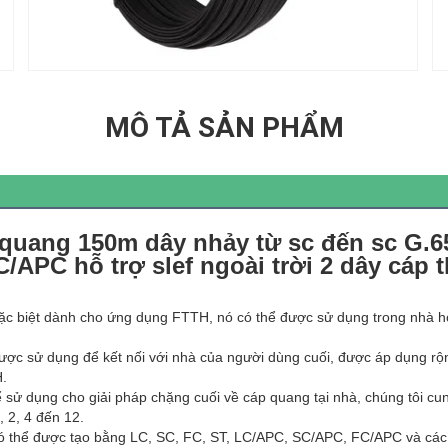
MÔ TẢ SẢN PHẨM
m
 quang 150m dây nhảy từ sc đến sc G.
/APC hỗ trợ slef ngoài trời 2 dây cáp 
c biệt dành cho ứng dụng FTTH, nó có thể được sử dụng trong nhà hoặ
ợc sử dụng để kết nối với nhà của người dùng cuối, được áp dụng rộng
H.
ể sử dụng cho giải pháp chặng cuối về cáp quang tại nhà, chúng tôi cu
 2, 4 đến 12.
ó thể được tạo bằng LC, SC, FC, ST, LC/APC, SC/APC, FC/APC và các l