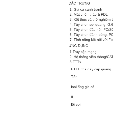
ĐẶC TRƯNG
1. Giá cả cạnh tranh
2. Mất chèn thấp & PDL
3. Kết thúc và thử nghiệm 
4. Tùy chọn sợi quang: 
5. Tùy chọn đầu nối: FC
6. Tùy chọn đánh bóng: 
7. Tính năng kết nối với F
ỨNG DỤNG
1.Truy cập mạng
2. Hệ thống viễn thông/CA
3.FTTx
FTTH thả dây cáp quang 
Tên
loại ống gia cố
IL
lõi sợi