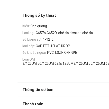
Thông số kỹ thuật
Kiểu:
Cáp quang
Loại sợi:
G657A,G652D, chế độ đơn/đa chế độ
số lượng sợi:
1-12 lõi
loại cáp:
CÁP FTTH FLAT DROP
áo khoác ngoài:
PVC, LSZH,OFNP,PE
Loại OM:
9/125UM,50/125UM,62.5/125UM9/125UM,50/125UM,6
Thông tin cơ bản
Thanh toán