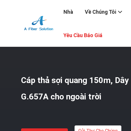
Nhà
Về Chúng Tôi
Nhà
/
Sản Phẩm
/
Lắp Ráp Cáp Quang
/
Cáp Thả Sợi Quan
Yêu Cầu Báo Giá
Cáp thả sợi quang 150m, Dây
G.657A cho ngoài trời
Gửi Thư Cho Chúng