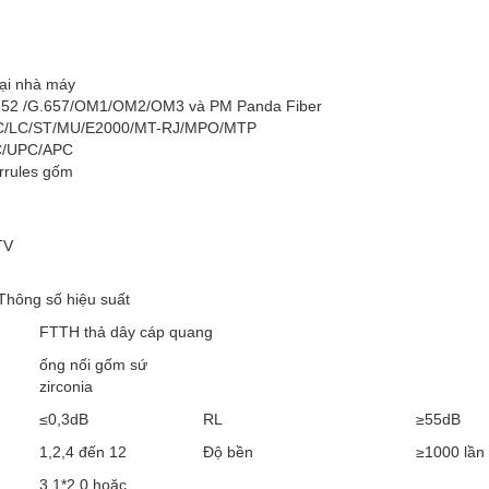
tại nhà máy
G.652 /G.657/OM1/OM2/OM3 và PM Panda Fiber
/SC/LC/ST/MU/E2000/MT-RJ/MPO/MTP
PC/UPC/APC
errules gốm
TV
Thông số hiệu suất
FTTH thả dây cáp quang
ống nối gốm sứ
zirconia
≤0,3dB
RL
≥55dB
1,2,4 đến 12
Độ bền
≥1000 lần
3.1*2.0 hoặc