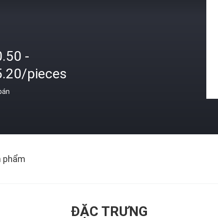
.50 -
5.20/pieces
 bán
n phẩm
ĐẶC TRƯNG