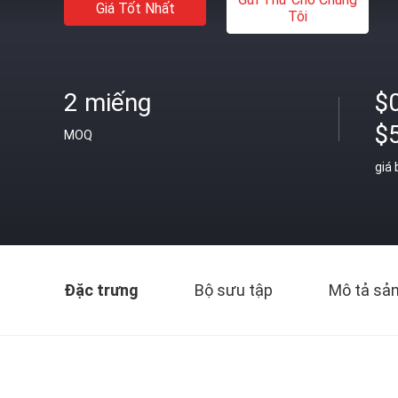
Giá Tốt Nhất
Tôi
2 miếng
$0
$
MOQ
giá
Đặc trưng
Bộ sưu tập
Mô tả sả