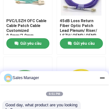
Hướng dẫn VR
PVC/LSZH OFC Cable
45dB Loss Return
Cable Patch Cable
Fiber Optic Patch
Về chúng tôi
Customized
Lead Plenum/ Riser/
0.9mm/2.0mm
LSZH/ OFNP/ OFNR
Cable
Gửi yêu cầu
Gửi yêu cầu
Tham quan nhà máy
Kiểm soát chất lượng
Yêu cầu báo giá
Sales Manager
lắp ráp cáp quang
6:51 PM
Good day, what product are you looking 
Cáp vá sợi quang tùy
Bộ đôi dây cáp quang
Dây cáp quang