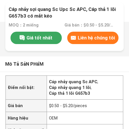
Cáp nhảy sợi quang Sc Upc Sc APC, Cáp thả 1 lõi
G657b3 có mắt kéo
MOQ：2 miếng
Giá bán：$0.50 - $5.20/pieces
Giá tốt nhất
Liên hệ chúng tôi
Mô Tả SảN PHẩM
Cáp nhảy quang Sc APC
,
Điểm nổi bật:
Cáp nhảy quang 1 lõi
,
Cáp thả 1 lõi G657b3
Giá bán
$0.50 - $5.20/pieces
Hàng hiệu
OEM