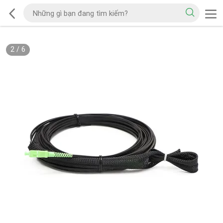
2
/
6