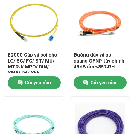
E2000 Cáp vá sợi cho
Đường dây vá sợi
LC/ SC/ FC/ ST/ MU/
quang OFNP tùy chỉnh
MTRJ/ MPO/ DIN/
45dB ẩm ≤85%RH
SMA/ D4/ SFF
Gửi yêu cầu
Gửi yêu cầu
Nhà
Sản phẩm
Video